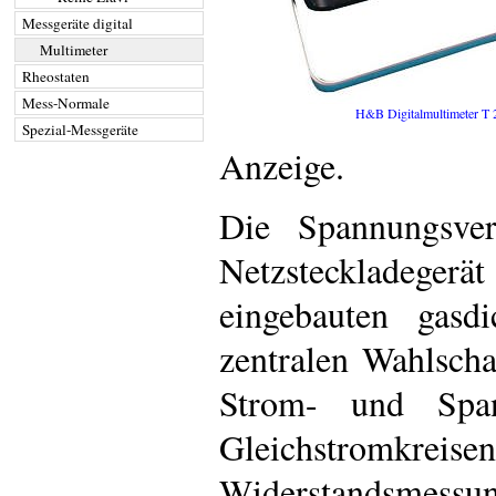
Messgeräte digital
Multimeter
Rheostaten
Mess-Normale
H&B Digitalmultimeter T 
Spezial-Messgeräte
Anzeige.
Die Spannungsver
Netzsteckladeger
eingebauten gasd
zentralen Wahlscha
Strom- und Spa
Gleichstrom
Widerstandsmessung