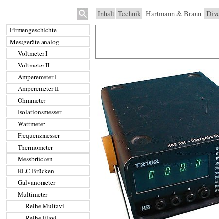
Inhalt
Technik
Hartmann & Braun
Dive
Firmengeschichte
Messgeräte analog
Voltmeter I
Voltmeter II
Amperemeter I
Amperemeter II
Ohmmeter
Isolationsmesser
Wattmeter
Frequenzmesser
Thermometer
Messbrücken
RLC Brücken
Galvanometer
Multimeter
Reihe Multavi
Reihe Elavi