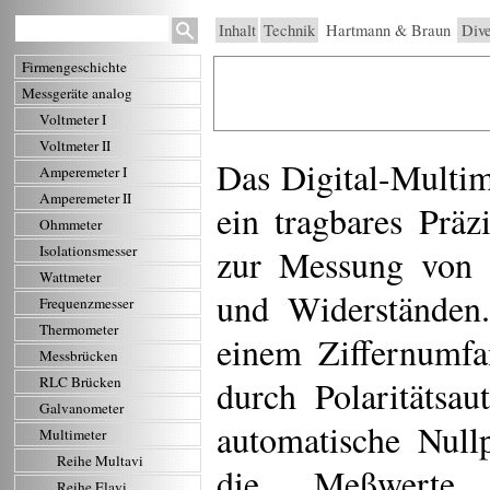
Inhalt
Technik
Hartmann & Braun
Dive
Firmengeschichte
Messgeräte analog
Voltmeter I
Voltmeter II
Das Digital-Multi
Amperemeter I
Amperemeter II
ein tragbares Prä
Ohmmeter
zur Messung von 
Isolationsmesser
Wattmeter
und Widerständen.
Frequenzmesser
Thermometer
einem Ziffernumf
Messbrücken
durch Polaritätsa
RLC Brücken
Galvanometer
automatische Null
Multimeter
Reihe Multavi
die Meßwerte 
Reihe Elavi