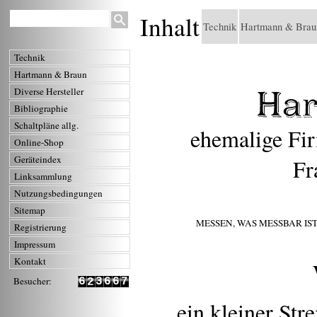
Inhalt
Technik
Hartmann & Brau
Technik
Hartmann & Braun
Diverse Hersteller
Bibliographie
Schaltpläne allg.
ehemalige Fir
Online-Shop
Geräteindex
Fr
Linksammlung
Nutzungsbedingungen
Sitemap
MESSEN, WAS MESSBAR I
Registrierung
Impressum
Kontakt
Besucher:
6
3
6
6
7
2
7
4
7
7
8
3
... ein kleiner St