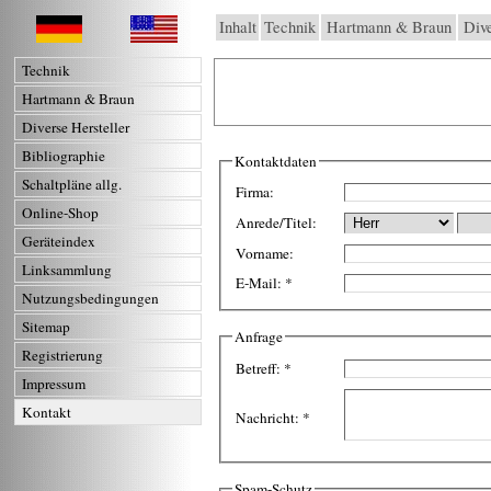
Inhalt
Technik
Hartmann & Braun
Dive
Technik
Hartmann & Braun
Diverse Hersteller
Bibliographie
Kontaktdaten
Schaltpläne allg.
Firma:
Online-Shop
Anrede/Titel:
Geräteindex
Vorname:
Linksammlung
E-Mail:
*
Nutzungsbedingungen
Sitemap
Anfrage
Registrierung
Betreff:
*
Impressum
Kontakt
Nachricht:
*
Spam-Schutz