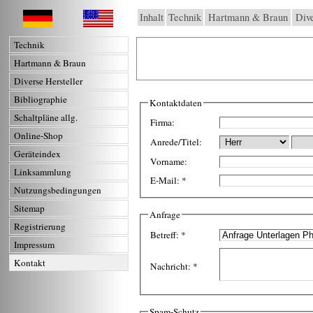
Inhalt
Technik
Hartmann & Braun
Dive
Technik
Hartmann & Braun
Diverse Hersteller
Bibliographie
Kontaktdaten
Schaltpläne allg.
Firma:
Online-Shop
Anrede/Titel:
Geräteindex
Vorname:
Linksammlung
E-Mail:
*
Nutzungsbedingungen
Sitemap
Anfrage
Registrierung
Betreff:
*
Impressum
Kontakt
Nachricht:
*
Spam-Schutz