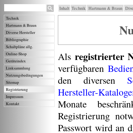
Inhalt
Technik
Hartmann & Braun
Dive
Technik
Nu
Hartmann & Braun
Diverse Hersteller
Bibliographie
Schaltpläne allg.
registrierter 
Als
Online-Shop
Geräteindex
verfügbaren
Bedien
Linksammlung
Nutzungsbedingungen
den diversen
S
Sitemap
Hersteller-Kataloge
Registrierung
Impressum
Monate beschrän
Kontakt
Registrierung not
Passwort wird an d