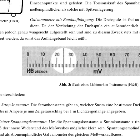
Einspannpunkte sind gefedert. Die Torsionskraft des Spannban
meßempfindlicher als solche mit Spitzenlagerung.
Galvanometer mit Bandaufhängung
: Die Drehspule ist frei a
ometer (H&B)
dient. Da der Verdrehung der Drehspule ein außerordentlich 
sen jedoch genau waagerecht aufgestellt sein und sind zu diesem Zweck stets mit
ert werden, da sonst das Aufhängeband leicht reißt.
Abb. 3:
Skala eines Lichtmarken-Instruments (H&B)
unterschieden:
r Stromkonstante
: Die Stromkonstante gibt an, welcher Strom eine bestimmte Dr
 oder in Ampere je mm Zeigerausschlag bei 1 m Lichtzeigerlänge angegeben.
leiner Spannungskonstante
: Um die Spannungskonstante = Stromkonstante x (in
uß der innere Widerstand des Meßwerkes möglichst klein sein. Spannungsempfin
and als stromempfindliche Galvanometer des gleichen Meßwerkaufbaues.