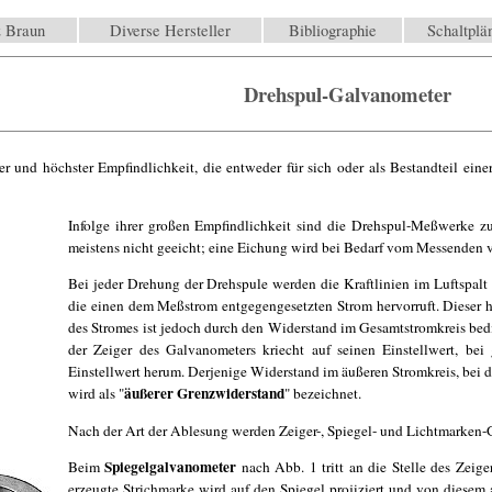
 Braun
Diverse Hersteller
Bibliographie
Schaltpl
Drehspul-Galvanometer
r und höchster Empfindlichkeit, die entweder für sich oder als Bestandteil eine
Infolge ihrer großen Empfindlichkeit sind die Drehspul-Meßwerke z
meistens nicht geeicht; eine Eichung wird bei Bedarf vom Messenden
Bei jeder Drehung der Drehspule werden die Kraftlinien im Luftspal
die einen dem Meßstrom entgegengesetzten Strom hervorruft. Dieser h
des Stromes ist jedoch durch den Widerstand im Gesamtstromkreis bed
der Zeiger des Galvanometers kriecht auf seinen Einstellwert, b
Einstellwert herum. Derjenige Widerstand im äußeren Stromkreis, bei 
äußerer Grenzwiderstand
wird als "
" bezeichnet.
Nach der Art der Ablesung werden Zeiger-, Spiegel- und Lichtmarken-
Spiegelgalvanometer
Beim
nach Abb. 1 tritt an die Stelle des Zeige
erzeugte Strichmarke wird auf den Spiegel projiziert und von diesem a