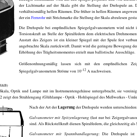
der Lichtmarke auf der Skala gibt die Stellung der Drehspule an. 
verhältnismäßig hellen Räumen. Die früher in hellen Räumen angewend
der ein
Fernrohr
mit Strichmarke die Stellung der Skala abzulesen gestatt
Die Drehspule bei empfindlichen Spiegelgalvanometern wird nicht 
Torsionskraft an Stelle der Spiralfedern dem elektrischen Drehmome
Anstatt des Zeigers ist ein kleiner Spiegel mit der Spule fest verbu
angebrachte Skala zurückwirft. Damit wird die geringste Bewegung de
Erhöhung des Trägheitsmomentes erzielt man ballistische Ausschläge.
Größenordnungsmäßig lassen sich mit den empfindlichen Ze
-12
Spiegelgalvanometern Ströme von 10
A nachweisen.
(H&B)
kala, Optik und Lampe mit im Instrumentengehäuse untergebracht, sie vereinige
 zeigt den Strahlengang (Glühlampe - Optik - Hohlspiegel des Meßwerkes - Umlenk
Lagerung
Nach der Art der
der Drehspule werden unterschieden
Galvanometer mit Spitzenlagerung
(fast nur bei Zeigergalvano
sind. Als Rückstellkraft dienen Spiralfedern, die gleichzeitig a
Galvanometer mit Spannbandlagerung
: Die Drehspule ist