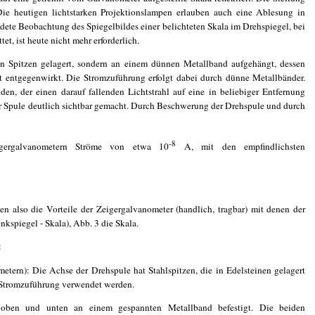
Die heutigen lichtstarken Projektionslampen erlauben auch eine Ablesung in
ete Beobachtung des Spiegelbildes einer belichteten Skala im Drehspiegel, bei
et, ist heute nicht mehr erforderlich.
in Spitzen gelagert, sondern an einem dünnen Metallband aufgehängt, dessen
nt entgegenwirkt. Die Stromzuführung erfolgt dabei durch dünne Metallbänder.
nden, der einen darauf fallenden Lichtstrahl auf eine in beliebiger Entfernung
r Spule deutlich sichtbar gemacht. Durch Beschwerung der Drehspule und durch
-8
igergalvanometern Ströme von etwa 10
A, mit den empfindlichsten
n also die Vorteile der Zeigergalvanometer (handlich, tragbar) mit denen der
spiegel - Skala), Abb. 3 die Skala.
:
metern): Die Achse der Drehspule hat Stahlspitzen, die in Edelsteinen gelagert
ls Stromzuführung verwendet werden.
 oben und unten an einem gespannten Metallband befestigt. Die beiden