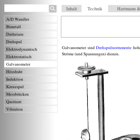
Inhalt
Technik
Hartmann &
A/D Wandler
Bimetall
Dreheisen
Drehspul
Galvanometer sind
Drehspulinstrumente
hohe
Elektrodynamisch
Ströme (und Spannungen) dienen.
Elektrostatisch
Galvanometer
Hitzdraht
Induktion
Kreuzspul
Messbrücken
Quotient
Vibration