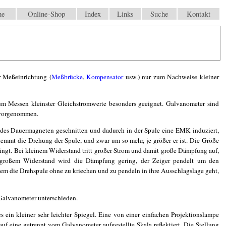
äne
Online-Shop
Index
Links
Suche
Kontakt
r Meßeinrichtung (
Meßbrücke
,
Kompensator
usw.) nur zum Nachweise kleiner
um Messen kleinster Gleichstromwerte besonders geeignet. Galvanometer sind
 vorgenommen.
t des Dauermagneten geschnitten und dadurch in der Spule eine EMK induziert,
emmt die Drehung der Spule, und zwar um so mehr, je größer er ist. Die Größe
ingt. Bei kleinem Widerstand tritt großer Strom und damit große Dämpfung auf,
ei großem Widerstand wird die Dämpfung gering, der Zeiger pendelt um den
dem die Drehspule ohne zu kriechen und zu pendeln in ihre Ausschlagslage geht,
Galvanometer unterschieden.
rs ein kleiner sehr leichter Spiegel. Eine von einer einfachen Projektionslampe
uf eine getrennt vom Galvanometer aufgestellte Skala reflektiert. Die Stellung